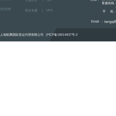
天地华宇
|
TNT
大类）：香港、澳
客服热线：4
西欧、美国、加拿
021-
QQ空间
联合包裹
|
UPS
手 机：13
tangqi
Email ：
上海航腾国际货运代理有限公司
沪ICP备19014937号-2