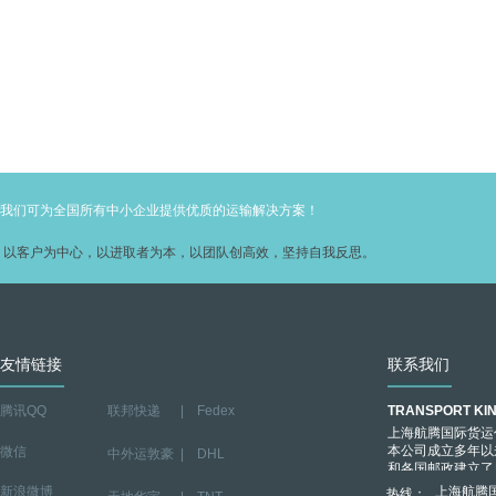
我们可为全国所有中小企业提供优质的运输解决方案！
以客户为中心，以进取者为本，以团队创高效，坚持自我反思。
友情链接
联系我们
腾讯QQ
​
联邦快递
|
Fedex
TRANSPORT KI
上海航腾国际货运
本公司成立多年以
微信
中外运敦豪
|
DHL
和各国邮政建立了
提供海运 空运业
新浪微博
上海航腾
热线：